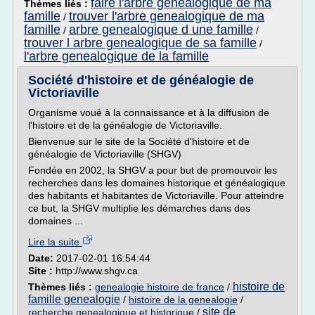
faire l'arbre genealogique de ma
Thèmes liés :
famille
trouver l'arbre genealogique de ma
/
famille
arbre genealogique d une famille
/
/
trouver l arbre genealogique de sa famille
/
l'arbre genealogique de la famille
Société d'histoire et de généalogie de
Victoriaville
Organisme voué à la connaissance et à la diffusion de
l'histoire et de la généalogie de Victoriaville.
Bienvenue sur le site de la Société d'histoire et de
généalogie de Victoriaville (SHGV)
Fondée en 2002, la SHGV a pour but de promouvoir les
recherches dans les domaines historique et généalogique
des habitants et habitantes de Victoriaville. Pour atteindre
ce but, la SHGV multiplie les démarches dans des
domaines ...
Lire la suite
Date:
2017-02-01 16:54:44
Site :
http://www.shgv.ca
histoire de
Thèmes liés :
genealogie histoire de france
/
famille genealogie
/
histoire de la genealogie
/
site de
recherche genealogique et historique
/