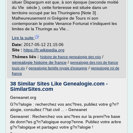
situer Dispargum est que, à son époque (seconde moitié
du VIe siècle ), cette forteresse est située dans un
territoire occupé par les Thuringiens [Note 3] .
Malheureusement ni Grégoire de Tours ni son
contemporain le poète Venance Fortunat n'indiquent les
limites de la Thuringe au VIe...
Lire la suite
Date:
2017-05-12 21:15:06
Site :
https://fr.wikipedia.org
Thèmes liés :
/
histoire de france genealogie des rois
genealogie histoire de france
/
genealogie des rois de france
/
/
louis xiv
genealogie famille royale d'espagne
genealogie roi de
france
38 Similar Sites Like Genealogie.com -
SimilarSites.com
Geneanet.org
G?n?alogie : recherchez vos anc?tres, publiez votre g?n?
alogie, consultez l'?tat civil ... - Geneanet
Geneanet : Recherchez vos anc?tres sur la premi?re base
de donn?es g?n?alogique europ?enne. Publiez votre arbre
g?n?alogique et partagez votre g?n?alogie !