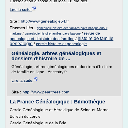
L'association dispose d'un local 16 rue des...
Lire la suite
Site :
http://www.genealogie64.fr
Thèmes liés :
genealogie histoire des familles pays basque adour
/
/
revue de
maritime
genealogie histoire familles pays basque
histoire de famille
genealogie et d'histoire des familles
/
genealogie
/
cercle histoire et genealogie
Généalogie, arbres généalogiques et
dossiers d’histoire de ...
Généalogie, arbres généalogiques et dossiers d'histoire
de famille en ligne - Ancestry.fr
Lire la suite
Site :
http://www.pearltrees.com
La France Généalogique : Bibliothèque
Cercle Généalogique et Héraldique de Seine-et-Marne
Bulletin du cercle
Cercle Généalogique de la Brie