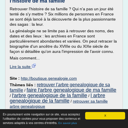
l'histoire de ma famille
Retrouver l'histoire de sa famille ? Qui n'a pas un jour été
tenté de s'y mettre ? Six millions de personnes en France
se sont déjà lancé à la découverte de la plus passionnante
des sagas : la leur.
La généalogie ne se limite pas à retrouver des noms, des
dates et des lieux : les archives en France sont
particulièrement abondantes et variées. On peut retracer la
biographie d'un ancêtre du XVIIIe ou du XIXe siècle de
façon si détaillée qu'on aura l'impression de l'avoir connu.
Mais comment...
Lire la suite
Site :
http://boutique.genealogie.com
retrouver l'arbre genealogique de sa
Thèmes liés :
faire l'arbre genealogique de ma famille
famille
/
l'arbre genealogique de la famille
l arbre
/
/
genealogique de la famille
/
retrouver sa famille
arbre genealogique
En poursuivant votre navigation sur ce site, vous acceptez
AncestroWeb
X
l'utilisation de cookies pour vous proposer des contenus et
services adaptés à vos centres d'intérêts.
En savoir plus
Tous les sites ci-après ont été initiés et créés en amicale