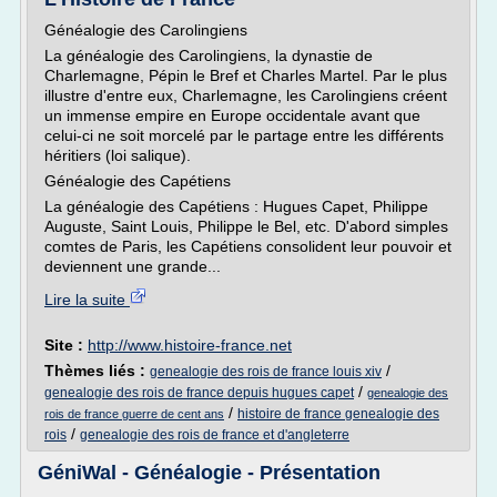
Généalogie des Carolingiens
La généalogie des Carolingiens, la dynastie de
Charlemagne, Pépin le Bref et Charles Martel. Par le plus
illustre d'entre eux, Charlemagne, les Carolingiens créent
un immense empire en Europe occidentale avant que
celui-ci ne soit morcelé par le partage entre les différents
héritiers (loi salique).
Généalogie des Capétiens
La généalogie des Capétiens : Hugues Capet, Philippe
Auguste, Saint Louis, Philippe le Bel, etc. D'abord simples
comtes de Paris, les Capétiens consolident leur pouvoir et
deviennent une grande...
Lire la suite
Site :
http://www.histoire-france.net
Thèmes liés :
/
genealogie des rois de france louis xiv
/
genealogie des rois de france depuis hugues capet
genealogie des
/
histoire de france genealogie des
rois de france guerre de cent ans
/
rois
genealogie des rois de france et d'angleterre
GéniWal - Généalogie - Présentation