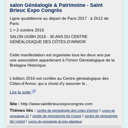
salon Généalogie & Patrimoine - Saint
Brieuc Expo Congrès
Ligne quotidienne au départ de Paris 2017 : à 2h12 de
Paris
1 > 2 octobre 2016
SALON UGBH 2016 - 30 ANS DU CENTRE
GÉNÉALOGIQUE DES CÔTES-D'ARMOR
Cette manifestation est organisée tous les deux ans par
une association appartenant à l'Union Généalogique de la
Bretagne Historique.
L'édition 2016 est confiée au Centre généalogique des
Côtes-d'Armor, qui a choisi d'y associer le...
Lire la suite
Site :
http://www.saintbrieucexpocongres.com
Thèmes liés :
/
centre de genealogie des cotes d'armor
centre de
/
/
centre de genealogie de l'ouest
centre de genealogie
genealogie 22
/
de l ouest
centre de genealogie de loire atlantique