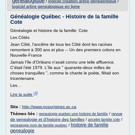
genealogique
/
logiciel creation arbre genealogique
/
logiciel arbre genealogique en ligne
Généalogie Québec - Histoire de la famille
Cote
Généalogie et histoire de la famille: Cote
Les Côtés
Jean Côté, l'ancêtre de tous les Côté dont les racines
remontent à 300 ans et plus -- Un des premiers colons en
Nouvelle-France
Jamais l'île d'Orléans n'avait connu une telle affluence.
C'était l'été 1979. L'île aux " quarante-deux milles de
choses tranquilles ", comme le chante le poète, fêtait son
tricentenaire.
Les...
Lire la suite
Site :
http://www.nosorigines.qc.ca
Thèmes liés :
/
revue
genealogie quebec une histoire de famille
de genealogie et d'histoire des familles
/
/
ancetre famille cote
histoire de famille
/
genealogie nom de famille quebec
genealogie