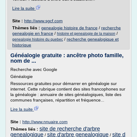
Lire la suite
Site :
http://www.sgcf.com
Thèmes liés :
genealogie histoire de france
/
recherche
genealogie en france
/
/
histoire et genealogie de la maison
/
recherche genealogique et
genealogie histoire du quebec
historique
Généalogie gratuite : ancêtre photo famille,
nom de ...
Recherche avec Google
Généalogie
Ressources gratuites pour démarrer en généalogie sur
internet. Cette rubrique contient des sites francophones sur
la généalogie : annuaire de sites généalogiques, liste des
communes françaises, répartition et fréquence...
Lire la suite
Site :
http://www.nnuaire.com
site de recherche d'arbre
Thèmes liés :
genealogique
site d'arbre genealogique
site d
/
/