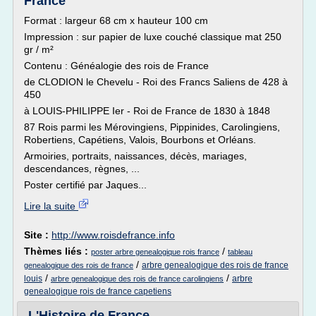
France
Format : largeur 68 cm x hauteur 100 cm
Impression : sur papier de luxe couché classique mat 250
gr / m²
Contenu : Généalogie des rois de France
de CLODION le Chevelu - Roi des Francs Saliens de 428 à
450
à LOUIS-PHILIPPE Ier - Roi de France de 1830 à 1848
87 Rois parmi les Mérovingiens, Pippinides, Carolingiens,
Robertiens, Capétiens, Valois, Bourbons et Orléans.
Armoiries, portraits, naissances, décès, mariages,
descendances, règnes, ...
Poster certifié par Jaques...
Lire la suite
Site :
http://www.roisdefrance.info
Thèmes liés :
/
poster arbre genealogique rois france
tableau
/
arbre genealogique des rois de france
genealogique des rois de france
/
/
louis
arbre
arbre genealogique des rois de france carolingiens
genealogique rois de france capetiens
L'Histoire de France