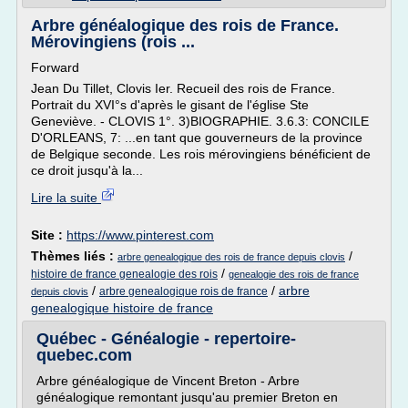
Arbre généalogique des rois de France.
Mérovingiens (rois ...
Forward
Jean Du Tillet, Clovis Ier. Recueil des rois de France.
Portrait du XVI°s d'après le gisant de l'église Ste
Geneviève. - CLOVIS 1°. 3)BIOGRAPHIE. 3.6.3: CONCILE
D'ORLEANS, 7: ...en tant que gouverneurs de la province
de Belgique seconde. Les rois mérovingiens bénéficient de
ce droit jusqu'à la...
Lire la suite
Site :
https://www.pinterest.com
Thèmes liés :
/
arbre genealogique des rois de france depuis clovis
/
histoire de france genealogie des rois
genealogie des rois de france
/
/
arbre
arbre genealogique rois de france
depuis clovis
genealogique histoire de france
Québec - Généalogie - repertoire-
quebec.com
Arbre généalogique de Vincent Breton - Arbre
généalogique remontant jusqu'au premier Breton en