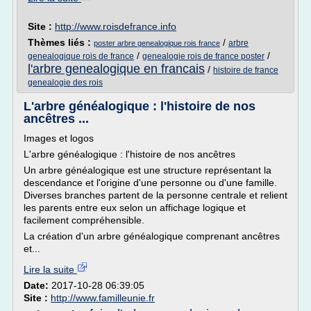
Site :
http://www.roisdefrance.info
Thèmes liés :
/
arbre
poster arbre genealogique rois france
/
/
genealogique rois de france
genealogie rois de france poster
l'arbre genealogique en francais
/
histoire de france
genealogie des rois
L'arbre généalogique : l'histoire de nos
ancêtres ...
Images et logos
L'arbre généalogique : l'histoire de nos ancêtres
Un arbre généalogique est une structure représentant la
descendance et l'origine d'une personne ou d'une famille.
Diverses branches partent de la personne centrale et relient
les parents entre eux selon un affichage logique et
facilement compréhensible.
La création d'un arbre généalogique comprenant ancêtres
et...
Lire la suite
Date:
2017-10-28 06:39:05
Site :
http://www.familleunie.fr