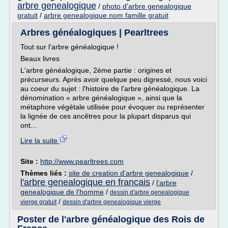
arbre genealogique
/
photo d'arbre genealogique
gratuit
/
arbre genealogique nom famille gratuit
Arbres généalogiques | Pearltrees
Tout sur l'arbre généalogique !
Beaux livres
L'arbre généalogique, 2ème partie : origines et
précurseurs. Après avoir quelque peu digressé, nous voici
au coeur du sujet : l'histoire de l'arbre généalogique. La
dénomination « arbre généalogique », ainsi que la
métaphore végétale utilisée pour évoquer ou représenter
la lignée de ces ancêtres pour la plupart disparus qui
ont...
Lire la suite
Site :
http://www.pearltrees.com
Thèmes liés :
site de creation d'arbre genealogique
/
l'arbre genealogique en francais
/
l'arbre
genealogique de l'homme
/
dessin d'arbre genealogique
/
vierge gratuit
dessin d'arbre genealogique vierge
Poster de l'arbre généalogique des Rois de