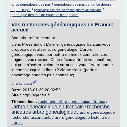
/
france genealogie des rois
genealogie des rois de france depuis
/
/
hugues capet
genealogie des rois de france guerre de cent ans
genealogie des rois de france et d'angleterre
Vos recherches généalogiques en France:
accueil
Annuaire referencement
Liens Présentation L'atelier généalogique français vous
propose de réaliser votre généalogie. L'arbre
généalogique vous permettra de mieux connaitre vos
origines, vos racines. Cette découverte de vos ancêtres,
qui peut s'avérer pleine de surprises, vous fera remonter
le temps jusqu'à la fin du XVIème siècle (parfois
davantage pour les plus chanceux). ...
Lire la suite
Date:
2013-01-30 20:02:55
Site :
http://agenfra.fr
Thèmes liés :
recherche arbre genealogique france
/
l'arbre genealogique en francais
recherche
/
ancetres arbre genealogique
/
arbre genealogique
recherche ascendants
/
arbre genealogique histoire de
france