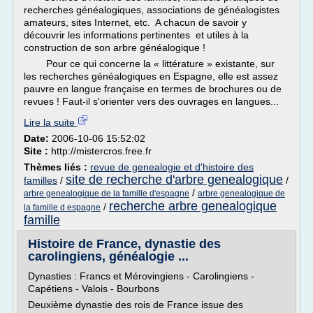
recherches généalogiques, associations de généalogistes
amateurs, sites Internet, etc. A chacun de savoir y
découvrir les informations pertinentes et utiles à la
construction de son arbre généalogique !
Pour ce qui concerne la « littérature » existante, sur
les recherches généalogiques en Espagne, elle est assez
pauvre en langue française en termes de brochures ou de
revues ! Faut-il s'orienter vers des ouvrages en langues...
Lire la suite
Date:
2006-10-06 15:52:02
Site :
http://mistercros.free.fr
Thèmes liés :
revue de genealogie et d'histoire des
site de recherche d'arbre genealogique
familles
/
/
/
arbre genealogique de la famille d'espagne
arbre genealogique de
recherche arbre genealogique
/
la famille d espagne
famille
Histoire de France, dynastie des
carolingiens, généalogie ...
Dynasties : Francs et Mérovingiens - Carolingiens -
Capétiens - Valois - Bourbons
Deuxième dynastie des rois de France issue des