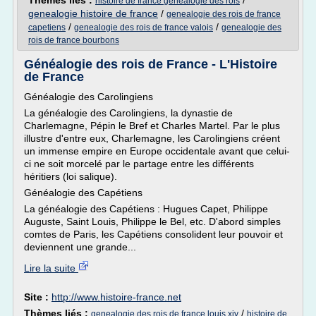
Thèmes liés :
/
histoire de france genealogie des rois
genealogie histoire de france
/
genealogie des rois de france
/
/
capetiens
genealogie des rois de france valois
genealogie des
rois de france bourbons
Généalogie des rois de France - L'Histoire
de France
Généalogie des Carolingiens
La généalogie des Carolingiens, la dynastie de
Charlemagne, Pépin le Bref et Charles Martel. Par le plus
illustre d'entre eux, Charlemagne, les Carolingiens créent
un immense empire en Europe occidentale avant que celui-
ci ne soit morcelé par le partage entre les différents
héritiers (loi salique).
Généalogie des Capétiens
La généalogie des Capétiens : Hugues Capet, Philippe
Auguste, Saint Louis, Philippe le Bel, etc. D'abord simples
comtes de Paris, les Capétiens consolident leur pouvoir et
deviennent une grande...
Lire la suite
Site :
http://www.histoire-france.net
Thèmes liés :
/
genealogie des rois de france louis xiv
histoire de