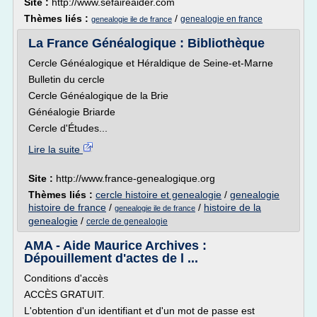
Site :
http://www.sefaireaider.com
Thèmes liés :
/
genealogie en france
genealogie ile de france
La France Généalogique : Bibliothèque
Cercle Généalogique et Héraldique de Seine-et-Marne
Bulletin du cercle
Cercle Généalogique de la Brie
Généalogie Briarde
Cercle d'Études...
Lire la suite
Site :
http://www.france-genealogique.org
Thèmes liés :
cercle histoire et genealogie
/
genealogie
histoire de france
/
/
histoire de la
genealogie ile de france
genealogie
/
cercle de genealogie
AMA - Aide Maurice Archives :
Dépouillement d'actes de l ...
Conditions d'accès
ACCÈS GRATUIT.
L'obtention d'un identifiant et d'un mot de passe est