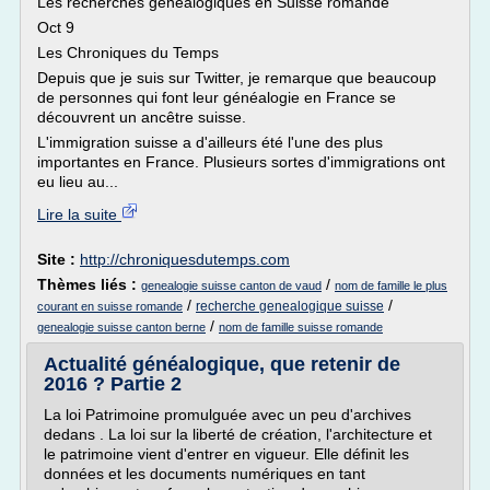
Les recherches généalogiques en Suisse romande
Oct 9
Les Chroniques du Temps
Depuis que je suis sur Twitter, je remarque que beaucoup
de personnes qui font leur généalogie en France se
découvrent un ancêtre suisse.
L'immigration suisse a d'ailleurs été l'une des plus
importantes en France. Plusieurs sortes d'immigrations ont
eu lieu au...
Lire la suite
Site :
http://chroniquesdutemps.com
Thèmes liés :
/
genealogie suisse canton de vaud
nom de famille le plus
/
/
recherche genealogique suisse
courant en suisse romande
/
genealogie suisse canton berne
nom de famille suisse romande
Actualité généalogique, que retenir de
2016 ? Partie 2
La loi Patrimoine promulguée avec un peu d'archives
dedans . La loi sur la liberté de création, l'architecture et
le patrimoine vient d'entrer en vigueur. Elle définit les
données et les documents numériques en tant