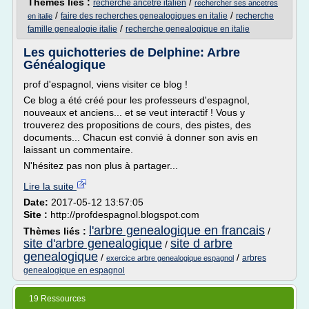
Thèmes liés :
/
recherche ancetre italien
rechercher ses ancetres
/
/
faire des recherches genealogiques en italie
recherche
en italie
/
famille genealogie italie
recherche genealogique en italie
Les quichotteries de Delphine: Arbre
Généalogique
prof d'espagnol, viens visiter ce blog !
Ce blog a été créé pour les professeurs d'espagnol,
nouveaux et anciens... et se veut interactif ! Vous y
trouverez des propositions de cours, des pistes, des
documents... Chacun est convié à donner son avis en
laissant un commentaire.
N'hésitez pas non plus à partager...
Lire la suite
Date:
2017-05-12 13:57:05
Site :
http://profdespagnol.blogspot.com
l'arbre genealogique en francais
Thèmes liés :
/
site d'arbre genealogique
site d arbre
/
genealogique
/
/
arbres
exercice arbre genealogique espagnol
genealogique en espagnol
19 Ressources