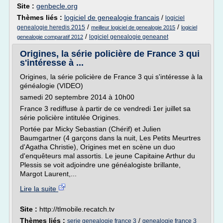
Site :
genbecle.org
Thèmes liés :
logiciel de genealogie francais
/
logiciel
/
/
genealogie heredis 2015
meilleur logiciel de genealogie 2015
logiciel
/
logiciel genealogie geneanet
genealogie comparatif 2012
Origines, la série policière de France 3 qui
s'intéresse à ...
Origines, la série policière de France 3 qui s'intéresse à la
généalogie (VIDEO)
samedi 20 septembre 2014 à 10h00
France 3 rediffuse à partir de ce vendredi 1er juillet sa
série policière intitulée Origines.
Portée par Micky Sebastian (Chérif) et Julien
Baumgartner (4 garçons dans la nuit, Les Petits Meurtres
d'Agatha Christie), Origines met en scène un duo
d'enquêteurs mal assortis. Le jeune Capitaine Arthur du
Plessis se voit adjoindre une généalogiste brillante,
Margot Laurent,...
Lire la suite
Site :
http://tlmobile.recatch.tv
Thèmes liés :
/
serie genealogie france 3
genealogie france 3