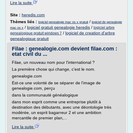
Lire la suite
Site :
heredis.com
Thèmes liés :
/
logiciel genealogie mac os x gratuit
logiciel de genealogie
/
logiciel gratuit genealogie heredis
/
logiciel arbre
mac os x
/
logiciel de creation d'arbre
genealogique gratuit windows 7
genealogique gratuit
Filae : genealogie.com devient filae.com :
etat civil du ...
Filae, un nouveau nom pour l'international ?
La première chose qui change, c'est le nom.
genealogie.com
Est-ce une volonté de se séparer de l'image de
genealogie.com, perçu
dans la communauté généalogique
dans mon esprit comme une entreprise plutôt à
destination des débutants, avec une déontologie très
modérée, un esprit bagarreur 2 et une ambition
mercantile de premier plan,...
Lire la suite