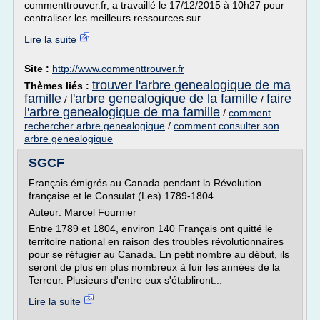
commenttrouver.fr, a travaillé le 17/12/2015 à 10h27 pour
centraliser les meilleurs ressources sur...
Lire la suite
Site :
http://www.commenttrouver.fr
trouver l'arbre genealogique de ma
Thèmes liés :
famille
l'arbre genealogique de la famille
faire
/
/
l'arbre genealogique de ma famille
/
comment
rechercher arbre genealogique
/
comment consulter son
arbre genealogique
SGCF
Français émigrés au Canada pendant la Révolution
française et le Consulat (Les) 1789-1804
Auteur: Marcel Fournier
Entre 1789 et 1804, environ 140 Français ont quitté le
territoire national en raison des troubles révolutionnaires
pour se réfugier au Canada. En petit nombre au début, ils
seront de plus en plus nombreux à fuir les années de la
Terreur. Plusieurs d'entre eux s'établiront...
Lire la suite