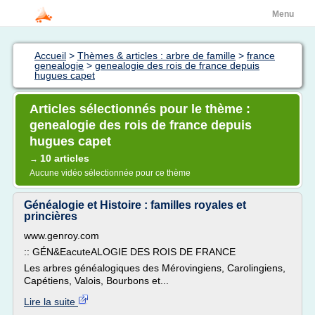
Menu
Accueil
>
Thèmes & articles : arbre de famille
>
france
genealogie
>
genealogie des rois de france depuis
hugues capet
Articles sélectionnés pour le thème :
genealogie des rois de france depuis
hugues capet
10 articles
→
Aucune vidéo sélectionnée pour ce thème
Généalogie et Histoire : familles royales et
princières
www.genroy.com
:: GÉN&EacuteALOGIE DES ROIS DE FRANCE
Les arbres généalogiques des Mérovingiens, Carolingiens,
Capétiens, Valois, Bourbons et...
Lire la suite