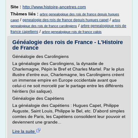
Site :
http://www.histoire-ancetres.com
Thèmes liés :
arbre genealogique des rois de france depuis hugues
/
/
genealogie des rois de france depuis hugues capet
capet
arbre
/
arbre genealogique rois de
genealogique des rois de france carolingiens
/
france capetiens
arbre genealogique rois de france valois
Généalogie des rois de France - L'Histoire
de France
Généalogie des Carolingiens
La généalogie des Carolingiens, la dynastie de
Charlemagne, Pépin le Bref et Charles Martel. Par le plus
illustre d'entre eux, Charlemagne, les Carolingiens créent
un immense empire en Europe occidentale avant que
celui-ci ne soit morcelé par le partage entre les différents
héritiers (loi salique).
Généalogie des Capétiens
La généalogie des Capétiens : Hugues Capet, Philippe
Auguste, Saint Louis, Philippe le Bel, etc. D'abord simples
comtes de Paris, les Capétiens consolident leur pouvoir et
deviennent une grande...
Lire la suite