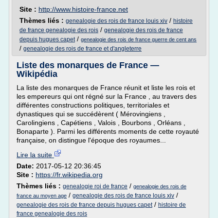
Site :
http://www.histoire-france.net
Thèmes liés :
/
genealogie des rois de france louis xiv
histoire
/
de france genealogie des rois
genealogie des rois de france
/
depuis hugues capet
genealogie des rois de france guerre de cent ans
/
genealogie des rois de france et d'angleterre
Liste des monarques de France —
Wikipédia
La liste des monarques de France réunit et liste les rois et
les empereurs qui ont régné sur la France , au travers des
différentes constructions politiques, territoriales et
dynastiques qui se succédèrent ( Mérovingiens ,
Carolingiens , Capétiens , Valois , Bourbons , Orléans ,
Bonaparte ). Parmi les différents moments de cette royauté
française, on distingue l'époque des royaumes...
Lire la suite
Date:
2017-05-12 20:36:45
Site :
https://fr.wikipedia.org
Thèmes liés :
/
genealogie roi de france
genealogie des rois de
/
/
genealogie des rois de france louis xiv
france au moyen age
/
genealogie des rois de france depuis hugues capet
histoire de
france genealogie des rois