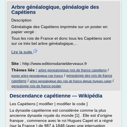
Arbre généalogique, généalogie des
Capétiens
Description
Généalogie des Capétiens imprimée sur un poster en
papier vergé :
Tous les rois de France et donc tous les Capétiens sont
sur ce très bel arbre généalogique,...
Lire la suite
Site :
http://www.editionsdanielderveaux.fr
Thèmes liés :
/
arbre genealogique rois de france capetiens
/
genealogie des rois de france
poster arbre genealogique rois france
/
/
capetiens
arbre genealogique des rois de france depuis hugues capet
genealogie rois de france poster
Descendance capétienne — Wikipédia
Les Capétiens [ modifier | modifier le code ]
La dynastie capétienne est considérée comme la plus
ancienne dynastie royale du monde [1] . Elle est d'origine
franque , commence avec le roi Hugues Capet et a régné
(sur la France ) de 987 à 1848 (avec une interruption