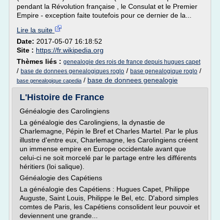
pendant la Révolution française , le Consulat et le Premier
Empire - exception faite toutefois pour ce dernier de la...
Lire la suite
Date:
2017-05-07 16:18:52
Site :
https://fr.wikipedia.org
Thèmes liés :
genealogie des rois de france depuis hugues capet
/
/
/
base de donnees genealogiques roglo
base genealogique roglo
/
base de donnees genealogie
base genealogique capedia
L'Histoire de France
Généalogie des Carolingiens
La généalogie des Carolingiens, la dynastie de
Charlemagne, Pépin le Bref et Charles Martel. Par le plus
illustre d'entre eux, Charlemagne, les Carolingiens créent
un immense empire en Europe occidentale avant que
celui-ci ne soit morcelé par le partage entre les différents
héritiers (loi salique).
Généalogie des Capétiens
La généalogie des Capétiens : Hugues Capet, Philippe
Auguste, Saint Louis, Philippe le Bel, etc. D'abord simples
comtes de Paris, les Capétiens consolident leur pouvoir et
deviennent une grande...