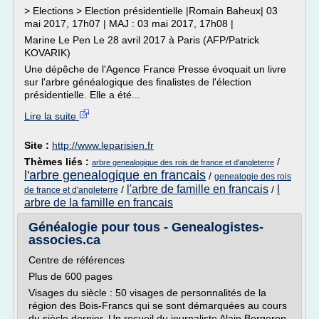
> Elections > Election présidentielle |Romain Baheux| 03
mai 2017, 17h07 | MAJ : 03 mai 2017, 17h08 |
Marine Le Pen Le 28 avril 2017 à Paris (AFP/Patrick
KOVARIK)
Une dépêche de l'Agence France Presse évoquait un livre
sur l'arbre généalogique des finalistes de l'élection
présidentielle. Elle a été...
Lire la suite
Site :
http://www.leparisien.fr
Thèmes liés :
/
arbre genealogique des rois de france et d'angleterre
l'arbre genealogique en francais
/
genealogie des rois
l'arbre de famille en francais
l
/
/
de france et d'angleterre
arbre de la famille en francais
Généalogie pour tous - Genealogistes-
associes.ca
Centre de références
Plus de 600 pages
Visages du siècle : 50 visages de personnalités de la
région des Bois-Francs qui se sont démarquées au cours
du siècle dernier. Un recueil du journaliste Alain Bergeron