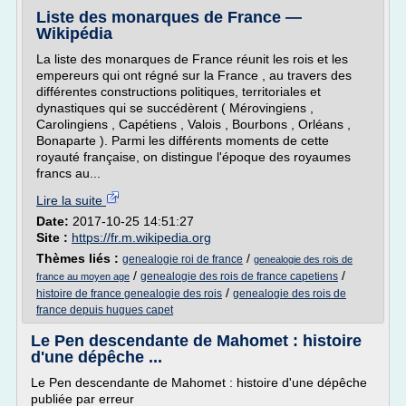
Liste des monarques de France —
Wikipédia
La liste des monarques de France réunit les rois et les
empereurs qui ont régné sur la France , au travers des
différentes constructions politiques, territoriales et
dynastiques qui se succédèrent ( Mérovingiens ,
Carolingiens , Capétiens , Valois , Bourbons , Orléans ,
Bonaparte ). Parmi les différents moments de cette
royauté française, on distingue l'époque des royaumes
francs au...
Lire la suite
Date:
2017-10-25 14:51:27
Site :
https://fr.m.wikipedia.org
Thèmes liés :
/
genealogie roi de france
genealogie des rois de
/
/
genealogie des rois de france capetiens
france au moyen age
/
histoire de france genealogie des rois
genealogie des rois de
france depuis hugues capet
Le Pen descendante de Mahomet : histoire
d'une dépêche ...
Le Pen descendante de Mahomet : histoire d'une dépêche
publiée par erreur