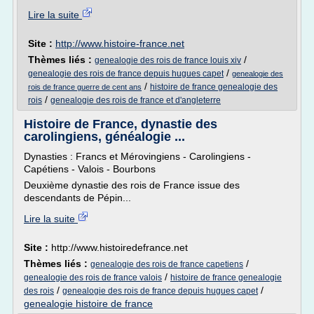
Lire la suite
Site :
http://www.histoire-france.net
Thèmes liés :
/
genealogie des rois de france louis xiv
/
genealogie des rois de france depuis hugues capet
genealogie des
/
histoire de france genealogie des
rois de france guerre de cent ans
/
rois
genealogie des rois de france et d'angleterre
Histoire de France, dynastie des
carolingiens, généalogie ...
Dynasties : Francs et Mérovingiens - Carolingiens -
Capétiens - Valois - Bourbons
Deuxième dynastie des rois de France issue des
descendants de Pépin...
Lire la suite
Site :
http://www.histoiredefrance.net
Thèmes liés :
/
genealogie des rois de france capetiens
/
genealogie des rois de france valois
histoire de france genealogie
/
/
des rois
genealogie des rois de france depuis hugues capet
genealogie histoire de france