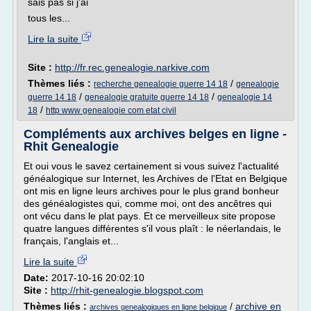
sais pas si j'ai
tous les...
Lire la suite
Site :
http://fr.rec.genealogie.narkive.com
Thèmes liés :
/
recherche genealogie guerre 14 18
genealogie
/
/
guerre 14 18
genealogie gratuite guerre 14 18
genealogie 14
/
18
http www genealogie com etat civil
Compléments aux archives belges en ligne -
Rhit Genealogie
Et oui vous le savez certainement si vous suivez l'actualité
généalogique sur Internet, les Archives de l'Etat en Belgique
ont mis en ligne leurs archives pour le plus grand bonheur
des généalogistes qui, comme moi, ont des ancêtres qui
ont vécu dans le plat pays. Et ce merveilleux site propose
quatre langues différentes s'il vous plaît : le néerlandais, le
français, l'anglais et...
Lire la suite
Date:
2017-10-16 20:02:10
Site :
http://rhit-genealogie.blogspot.com
Thèmes liés :
/
archive en
archives genealogiques en ligne belgique