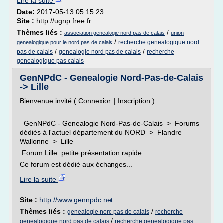
Lire la suite
Date:
2017-05-13 05:15:23
Site :
http://ugnp.free.fr
Thèmes liés :
/
association genealogie nord pas de calais
union
/
recherche genealogique nord
genealogique pour le nord pas de calais
/
/
pas de calais
genealogie nord pas de calais
recherche
genealogique pas calais
GenNPdC - Genealogie Nord-Pas-de-Calais
-> Lille
Bienvenue invité ( Connexion | Inscription )
GenNPdC - Genealogie Nord-Pas-de-Calais > Forums
dédiés à l'actuel département du NORD > Flandre
Wallonne > Lille
Forum Lille: petite présentation rapide
Ce forum est dédié aux échanges...
Lire la suite
Site :
http://www.gennpdc.net
Thèmes liés :
/
genealogie nord pas de calais
recherche
/
genealogique nord pas de calais
recherche genealogique pas