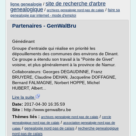
site de recherche d'arbre
ligne genealogie
/
genealogique
/
/
faire sa
archives genealogie nord pas de calais
genealogie par internet - mode d'emploi
Partenaires - GenWalBru
Génédinant
Groupe d'entraide qui réalise en priorité les
dépouillements des communes des environs de Dinant.
Ce groupe a étendu son travail à la "Pointe de Givet"
voisine, et plus généralement à la province de Namur.
Collaborateurs: Georges DEGAUDINNE, Franz
BRUYERE, Claudine DEHAN, Jacqueline DOFFAGNE,
Bernard FALMAGNE, Norbert HOPPE, Michel
HUBERT, Albert...
Lire la suite
Date:
2017-04-30 16:35:59
Site :
http://www.genwalbru.be
Thèmes liés :
/
archives genealogie nord pas de calais
cercle
/
genealogique nord pas de calais
association genealogie nord pas de
/
/
genealogie nord pas de calais
recherche genealogique
calais
nord pas de calais