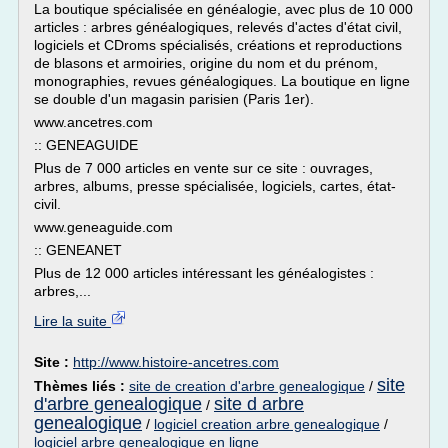
La boutique spécialisée en généalogie, avec plus de 10 000
articles : arbres généalogiques, relevés d'actes d'état civil,
logiciels et CDroms spécialisés, créations et reproductions
de blasons et armoiries, origine du nom et du prénom,
monographies, revues généalogiques. La boutique en ligne
se double d'un magasin parisien (Paris 1er).
www.ancetres.com
:: GENEAGUIDE
Plus de 7 000 articles en vente sur ce site : ouvrages,
arbres, albums, presse spécialisée, logiciels, cartes, état-
civil.
www.geneaguide.com
:: GENEANET
Plus de 12 000 articles intéressant les généalogistes :
arbres,...
Lire la suite
Site :
http://www.histoire-ancetres.com
site
Thèmes liés :
site de creation d'arbre genealogique
/
d'arbre genealogique
site d arbre
/
genealogique
/
logiciel creation arbre genealogique
/
logiciel arbre genealogique en ligne