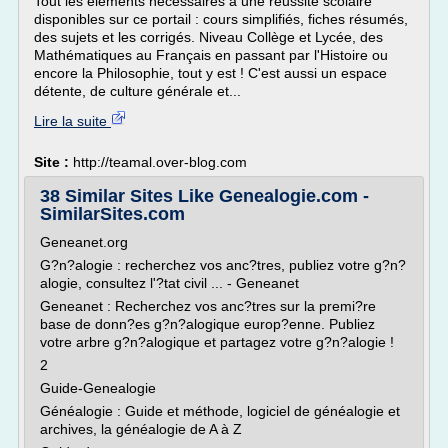
Tout les éléments nécessaires à une réussite scolaire
disponibles sur ce portail : cours simplifiés, fiches résumés,
des sujets et les corrigés. Niveau Collège et Lycée, des
Mathématiques au Français en passant par l'Histoire ou
encore la Philosophie, tout y est ! C'est aussi un espace
détente, de culture générale et...
Lire la suite
Site :
http://teamal.over-blog.com
38 Similar Sites Like Genealogie.com -
SimilarSites.com
Geneanet.org
G?n?alogie : recherchez vos anc?tres, publiez votre g?n?
alogie, consultez l'?tat civil ... - Geneanet
Geneanet : Recherchez vos anc?tres sur la premi?re
base de donn?es g?n?alogique europ?enne. Publiez
votre arbre g?n?alogique et partagez votre g?n?alogie !
2
Guide-Genealogie
Généalogie : Guide et méthode, logiciel de généalogie et
archives, la généalogie de A à Z