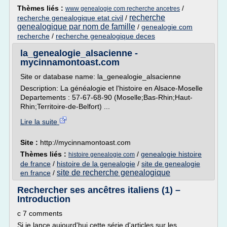
Thèmes liés :
/
www genealogie com recherche ancetres
recherche
recherche genealogique etat civil
/
genealogique par nom de famille
/
genealogie com
recherche
/
recherche genealogique deces
la_genealogie_alsacienne -
mycinnamontoast.com
Site or database name: la_genealogie_alsacienne
Description: La généalogie et l'histoire en Alsace-Moselle
Departements : 57-67-68-90 (Moselle;Bas-Rhin;Haut-
Rhin;Territoire-de-Belfort) ...
Lire la suite
Site :
http://mycinnamontoast.com
Thèmes liés :
/
genealogie histoire
histoire genealogie com
de france
/
histoire de la genealogie
/
site de genealogie
site de recherche genealogique
en france
/
Rechercher ses ancêtres italiens (1) –
Introduction
c 7 comments
Si je lance aujourd'hui cette série d'articles sur les