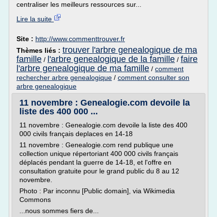
centraliser les meilleurs ressources sur...
Lire la suite
Site :
http://www.commenttrouver.fr
trouver l'arbre genealogique de ma
Thèmes liés :
famille
l'arbre genealogique de la famille
faire
/
/
l'arbre genealogique de ma famille
/
comment
rechercher arbre genealogique
/
comment consulter son
arbre genealogique
11 novembre : Genealogie.com devoile la
liste des 400 000 ...
11 novembre : Genealogie.com devoile la liste des 400
000 civils français deplaces en 14-18
11 novembre : Genealogie.com rend publique une
collection unique répertoriant 400 000 civils français
déplacés pendant la guerre de 14-18, et l'offre en
consultation gratuite pour le grand public du 8 au 12
novembre.
Photo : Par inconnu [Public domain], via Wikimedia
Commons
...nous sommes fiers de...