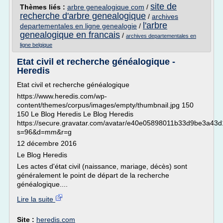
site de
Thèmes liés :
arbre genealogique com
/
recherche d'arbre genealogique
/
archives
l'arbre
departementales en ligne genealogie
/
genealogique en francais
/
archives departementales en
ligne belgique
Etat civil et recherche généalogique -
Heredis
Etat civil et recherche généalogique
https://www.heredis.com/wp-
content/themes/corpus/images/empty/thumbnail.jpg 150
150 Le Blog Heredis Le Blog Heredis
https://secure.gravatar.com/avatar/e40e05898011b33d9be3a43
s=96&d=mm&r=g
12 décembre 2016
Le Blog Heredis
Les actes d'état civil (naissance, mariage, décès) sont
généralement le point de départ de la recherche
généalogique....
Lire la suite
Site :
heredis.com