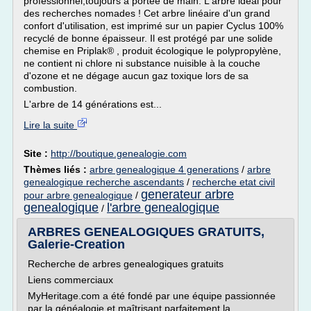
professionnel,toujours à portée de main. L'arbre idéal pour
des recherches nomades ! Cet arbre linéaire d'un grand
confort d'utilisation, est imprimé sur un papier Cyclus 100%
recyclé de bonne épaisseur. Il est protégé par une solide
chemise en Priplak® , produit écologique le polypropylène,
ne contient ni chlore ni substance nuisible à la couche
d'ozone et ne dégage aucun gaz toxique lors de sa
combustion.
L'arbre de 14 générations est...
Lire la suite
Site :
http://boutique.genealogie.com
Thèmes liés :
arbre genealogique 4 generations
/
arbre
genealogique recherche ascendants
/
recherche etat civil
generateur arbre
pour arbre genealogique
/
genealogique
l'arbre genealogique
/
ARBRES GENEALOGIQUES GRATUITS,
Galerie-Creation
Recherche de arbres genealogiques gratuits
Liens commerciaux
MyHeritage.com a été fondé par une équipe passionnée
par la généalogie et maîtrisant parfaitement la