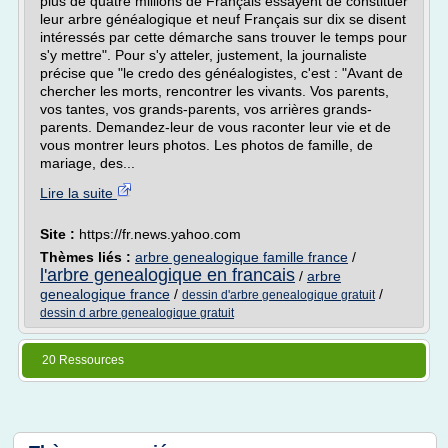
plus de quatre millions de Français essayent de constituer
leur arbre généalogique et neuf Français sur dix se disent
intéressés par cette démarche sans trouver le temps pour
s'y mettre". Pour s'y atteler, justement, la journaliste
précise que "le credo des généalogistes, c'est : "Avant de
chercher les morts, rencontrer les vivants. Vos parents,
vos tantes, vos grands-parents, vos arrières grands-
parents. Demandez-leur de vous raconter leur vie et de
vous montrer leurs photos. Les photos de famille, de
mariage, des...
Lire la suite
Site :
https://fr.news.yahoo.com
Thèmes liés :
arbre genealogique famille france
/
l'arbre genealogique en francais
/
arbre
genealogique france
/
/
dessin d'arbre genealogique gratuit
dessin d arbre genealogique gratuit
20 Ressources