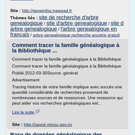
Site :
http://geneinfos.typepad.fr
site de recherche d'arbre
Thèmes liés :
genealogique
site d'arbre genealogique
site d
/
/
arbre genealogique
l'arbre genealogique en
/
francais
/
arbre genealogique recherche ancetre gratuit
Comment tracer la famille généalogique à
la Bibliothèque ...
Comment tracer la famille généalogique à la Bibliothèque
Comment tracer la famille généalogique à la Bibliothèque
Publié:2012-03-30Source: général
Advertisement
Tracing histoire de votre famille implique avec succès une
quantité considérable de recherches provenant de
nombreuses sources et de ressources. Une ressource qui
peut aider vos recherches généalogiques est...
Lire la suite
Site :
http://savoir.minzu.gov.cn
Base de données généalogique des