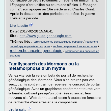
Constituée de petits royaumes chrétiens ou musulmans,
l'Espagne s'est unifiée au cours des siècles. L'Espagne
connaît son apogée au 16e siècle avec Charles Quint.
Après la décadence, des périodes troublées, la guerre
civile et la période...
Lire la suite
Date:
2017-02-28 15:56:41
Site :
http://www.guide-genealogie.com
Thèmes liés :
/
faire recherches genealogiques espagne
recherche
/
/
genealogique gratuite en espagne
recherche genealogique en espagne
recherche ancetre genealogie
/
rechercher ses ancetres en
espagne
Familysearch des Mormons ou la
métamorphose d'un mythe
Venez vite voir la version beta du portail de recherche
généalogique des Mormons. Vous n'en croirez pas vos
yeux, car ils sont en train de repenser le concept de portail
généalogique. Avec un graphisme entièrement tourné vers
la famille, cultivant presqu'un côté réseau social, leur
nouveau site Web donne aussi accès à toutes les fonctions
de recherche d'ancêtres et à la composition...
Lire la suite