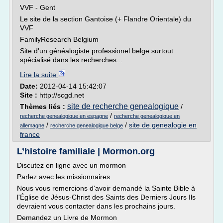
VVF - Gent
Le site de la section Gantoise (+ Flandre Orientale) du
VVF
FamilyResearch Belgium
Site d'un généalogiste professionel belge surtout
spécialisé dans les recherches...
Lire la suite
Date:
2012-04-14 15:42:07
Site :
http://scgd.net
site de recherche genealogique
Thèmes liés :
/
/
recherche genealogique en espagne
recherche genealogique en
/
/
site de genealogie en
allemagne
recherche genealogique belge
france
L’histoire familiale | Mormon.org
Discutez en ligne avec un mormon
Parlez avec les missionnaires
Nous vous remercions d'avoir demandé la Sainte Bible à
l'Église de Jésus-Christ des Saints des Derniers Jours Ils
devraient vous contacter dans les prochains jours.
Demandez un Livre de Mormon