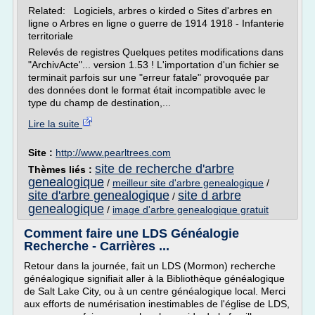
Related: Logiciels, arbres o kirded o Sites d'arbres en
ligne o Arbres en ligne o guerre de 1914 1918 - Infanterie
territoriale
Relevés de registres Quelques petites modifications dans
"ArchivActe"... version 1.53 ! L'importation d'un fichier se
terminait parfois sur une "erreur fatale" provoquée par
des données dont le format était incompatible avec le
type du champ de destination,...
Lire la suite
Site :
http://www.pearltrees.com
site de recherche d'arbre
Thèmes liés :
genealogique
/
meilleur site d'arbre genealogique
/
site d'arbre genealogique
site d arbre
/
genealogique
/
image d'arbre genealogique gratuit
Comment faire une LDS Généalogie
Recherche - Carrières ...
Retour dans la journée, fait un LDS (Mormon) recherche
généalogique signifiait aller à la Bibliothèque généalogique
de Salt Lake City, ou à un centre généalogique local. Merci
aux efforts de numérisation inestimables de l'église de LDS,