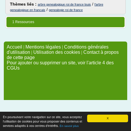
Thèmes liés :
/
arbre genealogique roi de france louis
l'arbre
/
genealogique en francais
genealogie roi de france
1 Ressources
Accueil
|
Mentions légales
|
Conditions générales
d'utilisation
|
Utilisation des cookies
|
Contact à propos
de cette page
Pour ajouter ou supprimer un site, voir l'article 4 des
CGUs
En poursuivant votre navigation sur ce site, vous acceptez
X
l'utilisation de cookies pour vous proposer des contenus et
services adaptés à vos centres d'intérêts.
En savoir plus