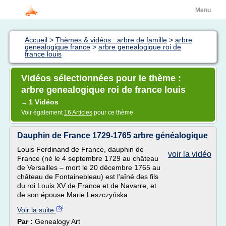
Menu
Accueil
>
Thèmes & vidéos : arbre de famille
>
arbre
genealogique france
>
arbre genealogique roi de
france louis
Vidéos sélectionnées pour le thème :
arbre genealogique roi de france louis
1 Vidéos
→
Voir également
16 Articles
pour ce thème
Dauphin de France 1729-1765 arbre généalogique
Louis Ferdinand de France, dauphin de
voir la vidéo
France (né le 4 septembre 1729 au château
de Versailles – mort le 20 décembre 1765 au
château de Fontainebleau) est l'aîné des fils
du roi Louis XV de France et de Navarre, et
de son épouse Marie Leszczyńska
Voir la suite
Par :
Genealogy Art