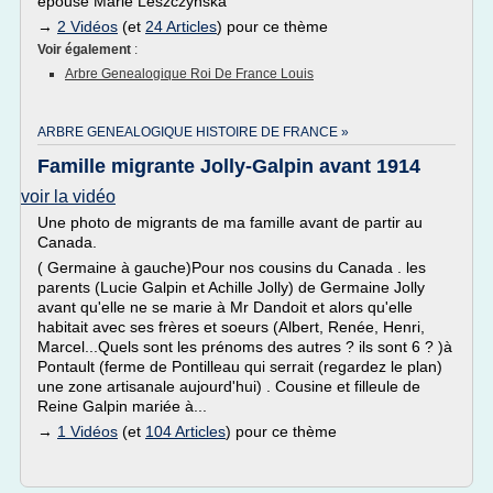
épouse Marie Leszczyńska
→
2 Vidéos
(et
24 Articles
) pour ce thème
Voir également
:
Arbre Genealogique Roi De France Louis
ARBRE GENEALOGIQUE HISTOIRE DE FRANCE »
Famille migrante Jolly-Galpin avant 1914
voir la vidéo
Une photo de migrants de ma famille avant de partir au
Canada.
( Germaine à gauche)Pour nos cousins du Canada . les
parents (Lucie Galpin et Achille Jolly) de Germaine Jolly
avant qu'elle ne se marie à Mr Dandoit et alors qu'elle
habitait avec ses frères et soeurs (Albert, Renée, Henri,
Marcel...Quels sont les prénoms des autres ? ils sont 6 ? )à
Pontault (ferme de Pontilleau qui serrait (regardez le plan)
une zone artisanale aujourd'hui) . Cousine et filleule de
Reine Galpin mariée à...
→
1 Vidéos
(et
104 Articles
) pour ce thème