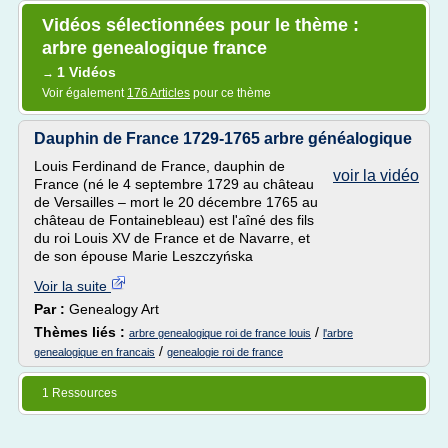
Vidéos sélectionnées pour le thème :
arbre genealogique france
1 Vidéos
→
Voir également
176 Articles
pour ce thème
Dauphin de France 1729-1765 arbre généalogique
Louis Ferdinand de France, dauphin de
voir la vidéo
France (né le 4 septembre 1729 au château
de Versailles – mort le 20 décembre 1765 au
château de Fontainebleau) est l'aîné des fils
du roi Louis XV de France et de Navarre, et
de son épouse Marie Leszczyńska
Voir la suite
Par :
Genealogy Art
Thèmes liés :
/
arbre genealogique roi de france louis
l'arbre
/
genealogique en francais
genealogie roi de france
1 Ressources