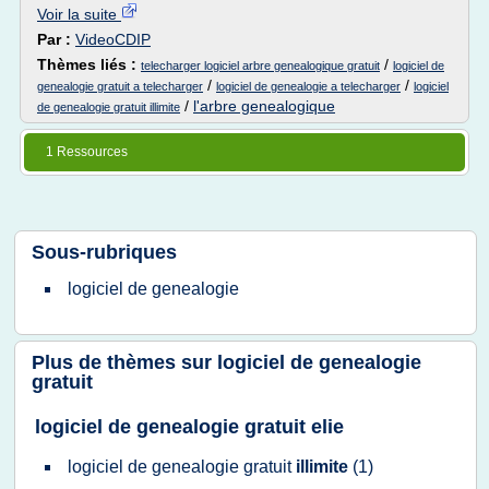
Voir la suite
Par :
VideoCDIP
Thèmes liés :
/
telecharger logiciel arbre genealogique gratuit
logiciel de
/
/
genealogie gratuit a telecharger
logiciel de genealogie a telecharger
logiciel
/
l'arbre genealogique
de genealogie gratuit illimite
1 Ressources
Sous-rubriques
logiciel
de
genealogie
Plus de thèmes sur
logiciel de genealogie
gratuit
logiciel de genealogie gratuit elie
logiciel
de
genealogie gratuit
illimite
(1)