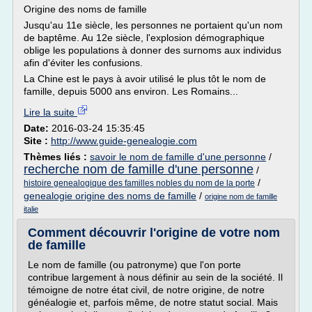
Origine des noms de famille
Jusqu'au 11e siècle, les personnes ne portaient qu'un nom
de baptême. Au 12e siècle, l'explosion démographique
oblige les populations à donner des surnoms aux individus
afin d'éviter les confusions.
La Chine est le pays à avoir utilisé le plus tôt le nom de
famille, depuis 5000 ans environ. Les Romains...
Lire la suite
Date:
2016-03-24 15:35:45
Site :
http://www.guide-genealogie.com
Thèmes liés :
savoir le nom de famille d'une personne
/
recherche nom de famille d'une personne
/
/
histoire genealogique des familles nobles du nom de la porte
genealogie origine des noms de famille
/
origine nom de famille
italie
Comment découvrir l'origine de votre nom
de famille
Le nom de famille (ou patronyme) que l'on porte
contribue largement à nous définir au sein de la société. Il
témoigne de notre état civil, de notre origine, de notre
généalogie et, parfois même, de notre statut social. Mais