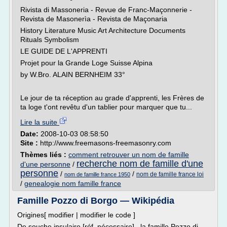
Rivista di Massoneria - Revue de Franc-Maçonnerie -
Revista de Masonerìa - Revista de Maçonaria
History Literature Music Art Architecture Documents
Rituals Symbolism
LE GUIDE DE L'APPRENTI
Projet pour la Grande Loge Suisse Alpina
by W.Bro. ALAIN BERNHEIM 33°
Le jour de ta réception au grade d'apprenti, les Frères de
ta loge t'ont revêtu d'un tablier pour marquer que tu...
Lire la suite
Date:
2008-10-03 08:58:50
Site :
http://www.freemasons-freemasonry.com
Thèmes liés :
comment retrouver un nom de famille
recherche nom de famille d'une
d'une personne
/
personne
/
/
nom de famille france loi
nom de famille france 1950
/
genealogie nom famille france
Famille Pozzo di Borgo — Wikipédia
Origines[ modifier | modifier le code ]
De souche insulaire [réf. nécessaire] , la famille Pozzo di