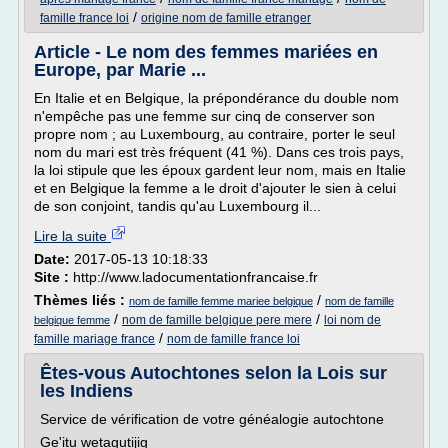
/
famille france loi
origine nom de famille etranger
Article - Le nom des femmes mariées en
Europe, par Marie ...
En Italie et en Belgique, la prépondérance du double nom
n'empêche pas une femme sur cinq de conserver son
propre nom ; au Luxembourg, au contraire, porter le seul
nom du mari est très fréquent (41 %). Dans ces trois pays,
la loi stipule que les époux gardent leur nom, mais en Italie
et en Belgique la femme a le droit d'ajouter le sien à celui
de son conjoint, tandis qu'au Luxembourg il...
Lire la suite
Date:
2017-05-13 10:18:33
Site :
http://www.ladocumentationfrancaise.fr
Thèmes liés :
/
nom de famille femme mariee belgique
nom de famille
/
/
nom de famille belgique pere mere
loi nom de
belgique femme
/
famille mariage france
nom de famille france loi
Êtes-vous Autochtones selon la Lois sur
les Indiens
Service de vérification de votre généalogie autochtone
Ge'itu wetagutijig