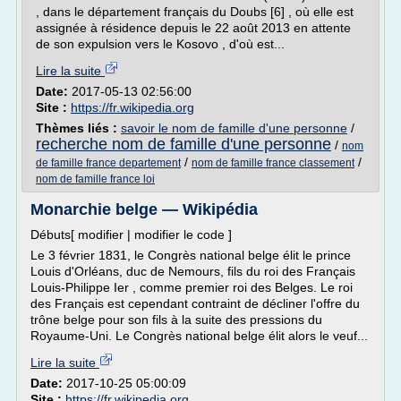
, dans le département français du Doubs [6] , où elle est
assignée à résidence depuis le 22 août 2013 en attente
de son expulsion vers le Kosovo , d'où est...
Lire la suite
Date:
2017-05-13 02:56:00
Site :
https://fr.wikipedia.org
Thèmes liés :
savoir le nom de famille d'une personne
/
recherche nom de famille d'une personne
/
nom
/
/
de famille france departement
nom de famille france classement
nom de famille france loi
Monarchie belge — Wikipédia
Débuts[ modifier | modifier le code ]
Le 3 février 1831, le Congrès national belge élit le prince
Louis d'Orléans, duc de Nemours, fils du roi des Français
Louis-Philippe Ier , comme premier roi des Belges. Le roi
des Français est cependant contraint de décliner l'offre du
trône belge pour son fils à la suite des pressions du
Royaume-Uni. Le Congrès national belge élit alors le veuf...
Lire la suite
Date:
2017-10-25 05:00:09
Site :
https://fr.wikipedia.org