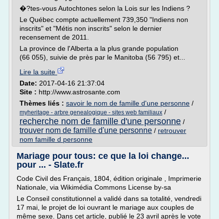
�?tes-vous Autochtones selon la Lois sur les Indiens ?
Le Québec compte actuellement 739,350 "Indiens non
inscrits" et "Métis non inscrits" selon le dernier
recensement de 2011.
La province de l'Alberta a la plus grande population
(66 055), suivie de près par le Manitoba (56 795) et...
Lire la suite
Date:
2017-04-16 21:37:04
Site :
http://www.astrosante.com
Thèmes liés :
savoir le nom de famille d'une personne
/
/
myheritage - arbre genealogique - sites web familiaux
recherche nom de famille d'une personne
/
trouver nom de famille d'une personne
/
retrouver
nom famille d personne
Mariage pour tous: ce que la loi change...
pour ... - Slate.fr
Code Civil des Français, 1804, édition originale , Imprimerie
Nationale, via Wikimédia Commons License by-sa
Le Conseil constitutionnel a validé dans sa totalité, vendredi
17 mai, le projet de loi ouvrant le mariage aux couples de
même sexe. Dans cet article, publié le 23 avril après le vote