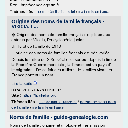
Site :
http://genealogy.tm.fr
Thèmes liés :
/
nom de famille france loi
ma famille en france
Origine des noms de famille français -
Vikidia, l ...
� Origine des noms de famille français » expliqué aux
enfants par Vikidia, l'encyclopédie junior
Un livret de famille de 1948
L' origine des noms de familles français est très variée.
Depuis le milieu du XIXe siècle , et surtout depuis la fin de
la Première Guerre mondiale , la France est un pays d'
immigration . De ce fait des millions de familles vivant en
France portent un nom...
Lire la suite
Date:
2017-10-28 00:06:07
Site :
https://fr.vikidia.org
Thèmes liés :
/
personne sans nom
nom de famille france loi
de famille
/
ma famille en france
Noms de famille - guide-genealogie.com
Noms de famille : origine, étymologie et transmission