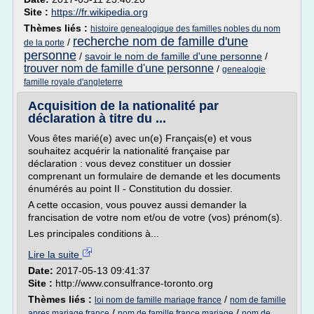
Site :
https://fr.wikipedia.org
Thèmes liés :
histoire genealogique des familles nobles du nom
recherche nom de famille d'une
/
de la porte
personne
/
savoir le nom de famille d'une personne
/
trouver nom de famille d'une personne
/
genealogie
famille royale d'angleterre
Acquisition de la nationalité par
déclaration à titre du ...
Vous êtes marié(e) avec un(e) Français(e) et vous
souhaitez acquérir la nationalité française par
déclaration : vous devez constituer un dossier
comprenant un formulaire de demande et les documents
énumérés au point II - Constitution du dossier.
A cette occasion, vous pouvez aussi demander la
francisation de votre nom et/ou de votre (vos) prénom(s).
Les principales conditions à...
Lire la suite
Date:
2017-05-13 09:41:37
Site :
http://www.consulfrance-toronto.org
Thèmes liés :
/
loi nom de famille mariage france
nom de famille
/
/
apres mariage france
nom de famille france mariage
nom de