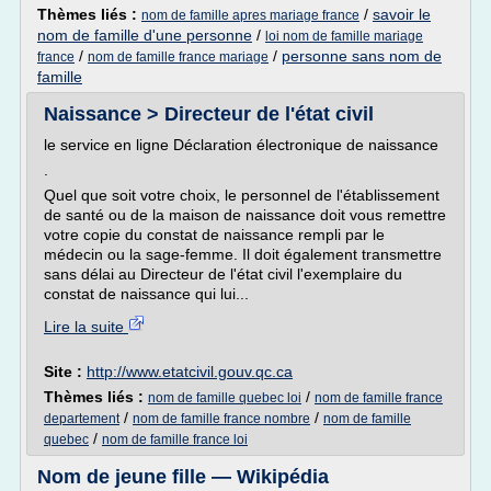
Thèmes liés :
/
savoir le
nom de famille apres mariage france
nom de famille d'une personne
/
loi nom de famille mariage
/
/
personne sans nom de
france
nom de famille france mariage
famille
Naissance > Directeur de l'état civil
le service en ligne Déclaration électronique de naissance
.
Quel que soit votre choix, le personnel de l'établissement
de santé ou de la maison de naissance doit vous remettre
votre copie du constat de naissance rempli par le
médecin ou la sage-femme. Il doit également transmettre
sans délai au Directeur de l'état civil l'exemplaire du
constat de naissance qui lui...
Lire la suite
Site :
http://www.etatcivil.gouv.qc.ca
Thèmes liés :
/
nom de famille quebec loi
nom de famille france
/
/
departement
nom de famille france nombre
nom de famille
/
quebec
nom de famille france loi
Nom de jeune fille — Wikipédia