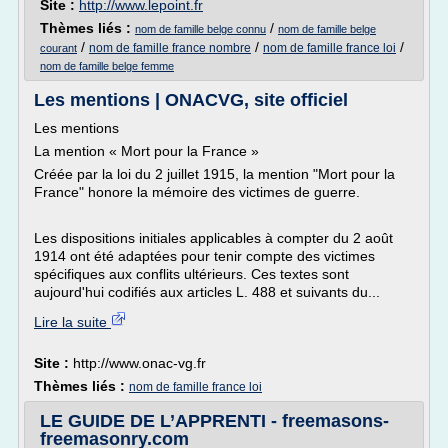
Site :
http://www.lepoint.fr
Thèmes liés :
/
nom de famille belge connu
nom de famille belge
/
/
/
nom de famille france nombre
nom de famille france loi
courant
nom de famille belge femme
Les mentions | ONACVG, site officiel
Les mentions
La mention « Mort pour la France »
Créée par la loi du 2 juillet 1915, la mention "Mort pour la
France" honore la mémoire des victimes de guerre.
Les dispositions initiales applicables à compter du 2 août
1914 ont été adaptées pour tenir compte des victimes
spécifiques aux conflits ultérieurs. Ces textes sont
aujourd'hui codifiés aux articles L. 488 et suivants du...
Lire la suite
Site :
http://www.onac-vg.fr
Thèmes liés :
nom de famille france loi
LE GUIDE DE L’APPRENTI - freemasons-
freemasonry.com