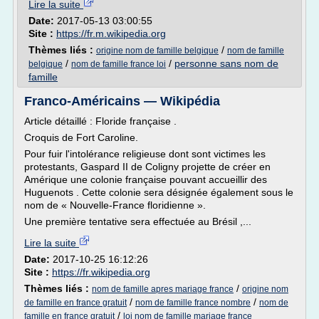
Lire la suite
Date:
2017-05-13 03:00:55
Site :
https://fr.m.wikipedia.org
Thèmes liés :
/
origine nom de famille belgique
nom de famille
/
/
personne sans nom de
belgique
nom de famille france loi
famille
Franco-Américains — Wikipédia
Article détaillé : Floride française .
Croquis de Fort Caroline.
Pour fuir l'intolérance religieuse dont sont victimes les
protestants, Gaspard II de Coligny projette de créer en
Amérique une colonie française pouvant accueillir des
Huguenots . Cette colonie sera désignée également sous le
nom de « Nouvelle-France floridienne ».
Une première tentative sera effectuée au Brésil ,...
Lire la suite
Date:
2017-10-25 16:12:26
Site :
https://fr.wikipedia.org
Thèmes liés :
/
nom de famille apres mariage france
origine nom
/
/
de famille en france gratuit
nom de famille france nombre
nom de
/
famille en france gratuit
loi nom de famille mariage france