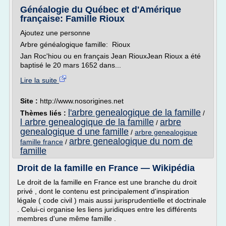
Généalogie du Québec et d'Amérique
française: Famille Rioux
Ajoutez une personne
Arbre généalogique famille: Rioux
Jan Roc'hiou ou en français Jean RiouxJean Rioux a été
baptisé le 20 mars 1652 dans...
Lire la suite
Site :
http://www.nosorigines.net
l'arbre genealogique de la famille
Thèmes liés :
/
l arbre genealogique de la famille
arbre
/
genealogique d une famille
/
arbre genealogique
arbre genealogique du nom de
famille france
/
famille
Droit de la famille en France — Wikipédia
Le droit de la famille en France est une branche du droit
privé , dont le contenu est principalement d'inspiration
légale ( code civil ) mais aussi jurisprudentielle et doctrinale
. Celui-ci organise les liens juridiques entre les différents
membres d'une même famille .