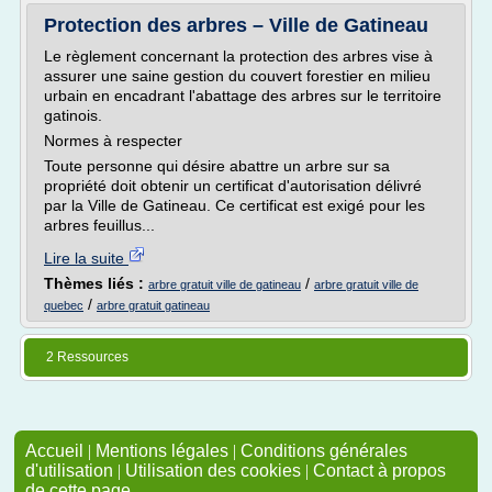
Protection des arbres – Ville de Gatineau
Le règlement concernant la protection des arbres vise à
assurer une saine gestion du couvert forestier en milieu
urbain en encadrant l'abattage des arbres sur le territoire
gatinois.
Normes à respecter
Toute personne qui désire abattre un arbre sur sa
propriété doit obtenir un certificat d'autorisation délivré
par la Ville de Gatineau. Ce certificat est exigé pour les
arbres feuillus...
Lire la suite
Thèmes liés :
/
arbre gratuit ville de gatineau
arbre gratuit ville de
/
quebec
arbre gratuit gatineau
2 Ressources
Accueil
|
Mentions légales
|
Conditions générales
d'utilisation
|
Utilisation des cookies
|
Contact à propos
de cette page